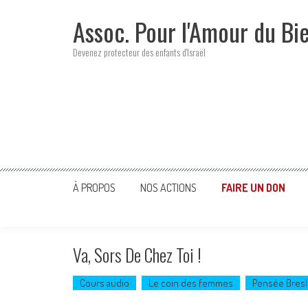
Skip
Assoc. Pour l'Amour du Bi
to
content
Devenez protecteur des enfants d'Israël
À PROPOS
NOS ACTIONS
FAIRE UN DON
Va, Sors De Chez Toi !
Cours audio
Le coin des femmes
Pensée Bresl