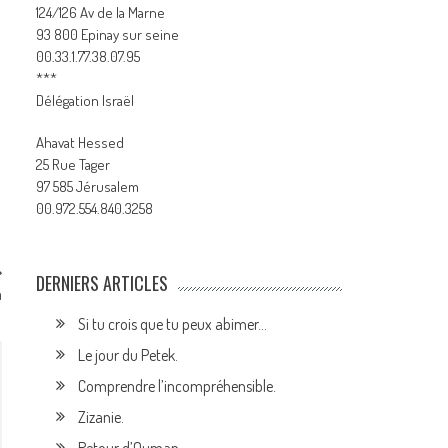
124/126 Av de la Marne
93 800 Epinay sur seine
00.33.1.77.38.07.95
***
Délégation Israël
Ahavat Hessed
25 Rue Tager
97 585 Jérusalem
00.972.554.840.3258
DERNIERS ARTICLES
a
Si tu crois que tu peux abimer…
Le jour du Petek.
Comprendre l’incompréhensible.
Zizanie.