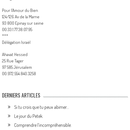
Pour l’Amour du Bien
124/126 Av de la Marne
93 800 Epinay sur seine
00.33.1.77.38.07.95
***
Délégation Israël
Ahavat Hessed
25 Rue Tager
97 585 Jérusalem
00.972.554.840.3258
DERNIERS ARTICLES
Si tu crois que tu peux abimer…
Le jour du Petek.
Comprendre l’incompréhensible.