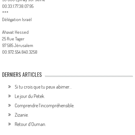
00.33.1.77.38.07.95
***
Délégation Israël
Ahavat Hessed
25 Rue Tager
97 585 Jérusalem
00.972.554.840.3258
DERNIERS ARTICLES
Si tu crois que tu peux abimer…
Le jour du Petek.
Comprendre l’incompréhensible.
Zizanie.
Retour d’Ouman.