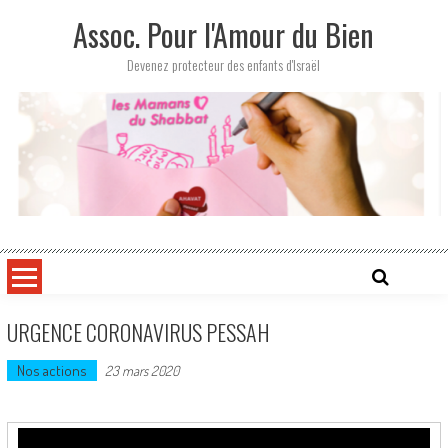
Skip
Assoc. Pour l'Amour du Bien
to
content
Devenez protecteur des enfants d'Israël
URGENCE CORONAVIRUS PESSAH
Nos actions
23 mars 2020