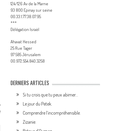
124/126 Av de la Marne
93 800 Epinay sur seine
00.33.1.77.38.07.95
***
Délégation Israël
Ahavat Hessed
25 Rue Tager
97 585 Jérusalem
00.972.554.840.3258
DERNIERS ARTICLES
Si tu crois que tu peux abimer…
Le jour du Petek.
e
Comprendre l’incompréhensible.
Zizanie.