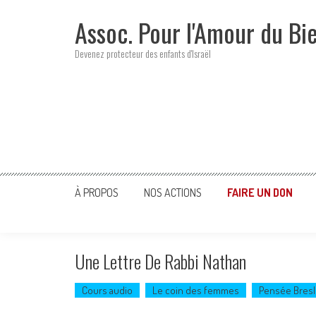
Skip
Assoc. Pour l'Amour du Bi
to
content
Devenez protecteur des enfants d'Israël
À PROPOS
NOS ACTIONS
FAIRE UN DON
Une Lettre De Rabbi Nathan
Cours audio
Le coin des femmes
Pensée Bresl