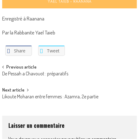
Enregistré à Raanana
Par la Rabbanite Yael Taieb
Share
Tweet
Post
Previous article
De Pessah a Chavouot : préparatifs
navigation
Next article
Likoute Moharan entre femmes : Azamra, 2e partie
Laisser un commentaire
Vous devez
vous connecter
pour publier un commentaire.