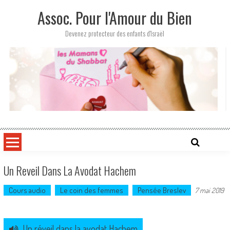
Skip
Assoc. Pour l'Amour du Bien
to
content
Devenez protecteur des enfants d'Israël
Un Reveil Dans La Avodat Hachem
Cours audio
Le coin des femmes
Pensée Breslev
7 mai 2019
Un réveil dans la avodat Hachem