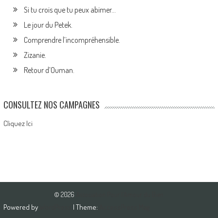
Si tu crois que tu peux abimer…
Le jour du Petek.
Comprendre l’incompréhensible.
Zizanie.
Retour d’Ouman.
CONSULTEZ NOS CAMPAGNES
Cliquez Ici
© 2026
Association Pour l'Amour du Bien
Powered by
WordPress
| Theme:
AccessPress Mag