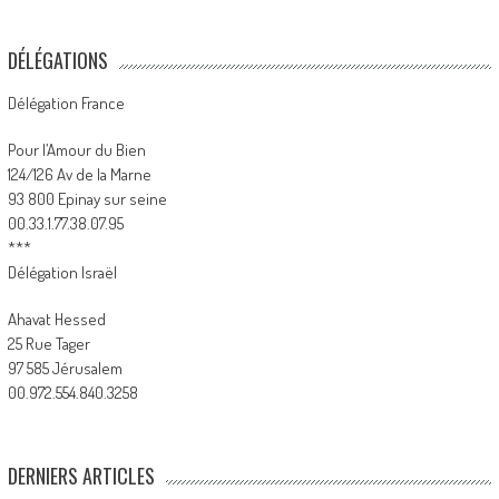
DÉLÉGATIONS
Délégation France
Pour l’Amour du Bien
124/126 Av de la Marne
93 800 Epinay sur seine
00.33.1.77.38.07.95
***
Délégation Israël
Ahavat Hessed
25 Rue Tager
97 585 Jérusalem
00.972.554.840.3258
DERNIERS ARTICLES