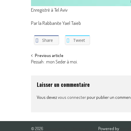
Enregistré à Tel Aviv
Par la Rabbanite Yael Taieb
Share
Tweet
Post
Previous article
Pessah : mon Seder à moi.
navigation
Laisser un commentaire
Vous devez
vous connecter
pour publier un comment
Powered by
Word
© 2026
Association Pour l'Amour du Bien