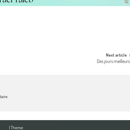
Next article
Des jours meilleurs
aire.
Press
| Theme:
AccessPress Mag