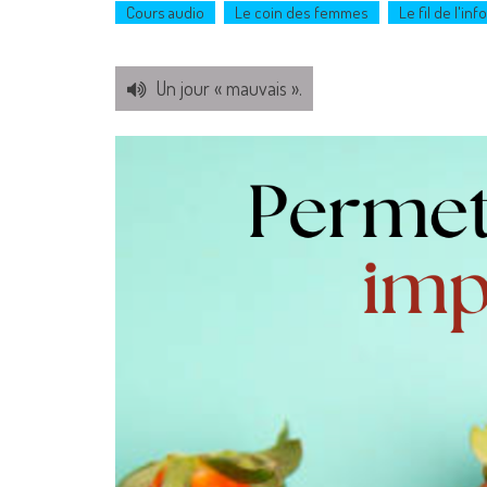
Cours audio
Le coin des femmes
Le fil de l'info
Un jour « mauvais ».