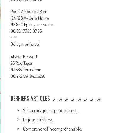
Pour l’Amour du Bien
124/126 Av de la Marne
93 800 Epinay sur seine
00.33.1.77.38.07.95
***
Délégation Israël
Ahavat Hessed
25 Rue Tager
97 585 Jérusalem
00.972.554.840.3258
DERNIERS ARTICLES
Si tu crois que tu peux abimer…
Le jour du Petek.
Comprendre l’incompréhensible.