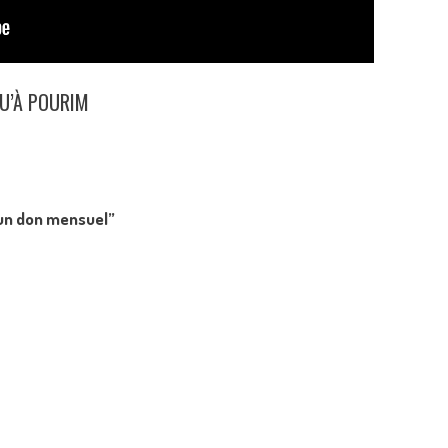
QU’À POURIM
e un don mensuel”