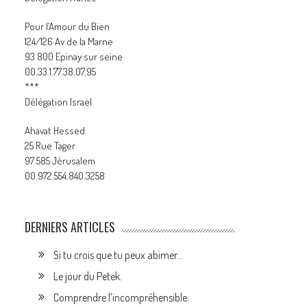
Pour l’Amour du Bien
124/126 Av de la Marne
93 800 Epinay sur seine
00.33.1.77.38.07.95
***
Délégation Israël
Ahavat Hessed
25 Rue Tager
97 585 Jérusalem
00.972.554.840.3258
DERNIERS ARTICLES
Si tu crois que tu peux abimer…
Le jour du Petek.
Comprendre l’incompréhensible.