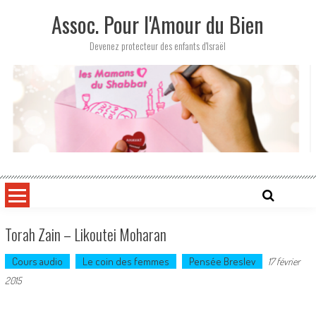
Skip
Assoc. Pour l'Amour du Bien
to
content
Devenez protecteur des enfants d'Israël
Torah Zain – Likoutei Moharan
Cours audio
Le coin des femmes
Pensée Breslev
17 février
2015