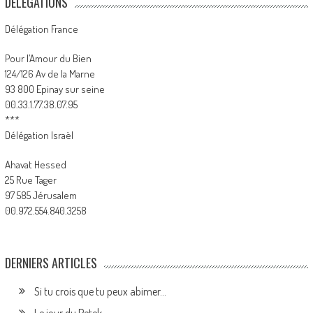
DÉLÉGATIONS
Délégation France
Pour l’Amour du Bien
124/126 Av de la Marne
93 800 Epinay sur seine
00.33.1.77.38.07.95
***
Délégation Israël
Ahavat Hessed
25 Rue Tager
97 585 Jérusalem
00.972.554.840.3258
DERNIERS ARTICLES
Si tu crois que tu peux abimer…
Le jour du Petek.