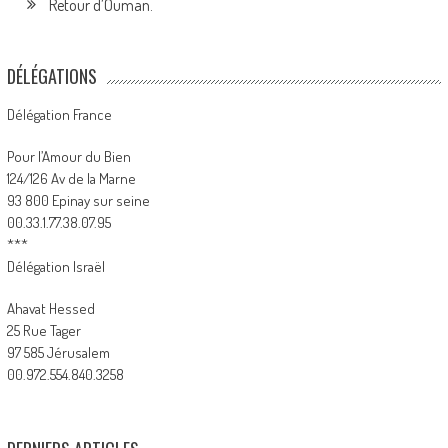
Retour d’Ouman.
DÉLÉGATIONS
Délégation France
Pour l’Amour du Bien
124/126 Av de la Marne
93 800 Epinay sur seine
00.33.1.77.38.07.95
***
Délégation Israël
Ahavat Hessed
25 Rue Tager
97 585 Jérusalem
00.972.554.840.3258