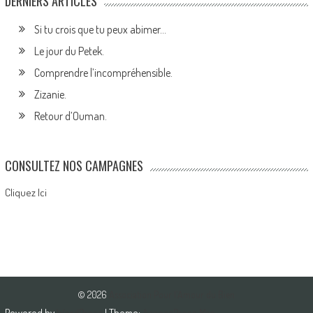
DERNIERS ARTICLES
Si tu crois que tu peux abimer…
Le jour du Petek.
Comprendre l’incompréhensible.
Zizanie.
Retour d’Ouman.
CONSULTEZ NOS CAMPAGNES
Cliquez Ici
© 2026
Association Pour l'Amour du Bien
Powered by
WordPress
| Theme:
AccessPress Mag