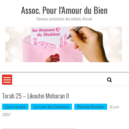
Skip
Assoc. Pour l'Amour du Bien
to
content
Devenez protecteur des enfants d'Israël
Torah 25 – Likoutei Moharan II
Cours audio
Le coin des femmes
Pensée Breslev
15 juin
2022