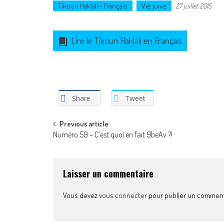
Tikoun Haklali - Français
Vie juive
27 juillet 2015
Lire le Tikoun Haklali en Français
Share
Tweet
Post
Previous article
Numéro 59 – C’est quoi en fait 9beAv ?!
navigation
Laisser un commentaire
Vous devez
vous connecter
pour publier un comment