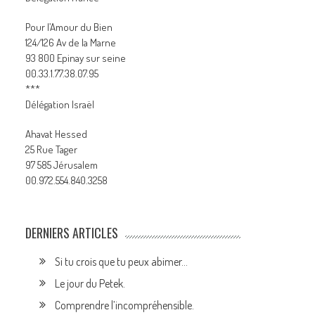
Pour l’Amour du Bien
124/126 Av de la Marne
93 800 Epinay sur seine
00.33.1.77.38.07.95
***
Délégation Israël
Ahavat Hessed
25 Rue Tager
97 585 Jérusalem
00.972.554.840.3258
DERNIERS ARTICLES
Si tu crois que tu peux abimer…
Le jour du Petek.
Comprendre l’incompréhensible.