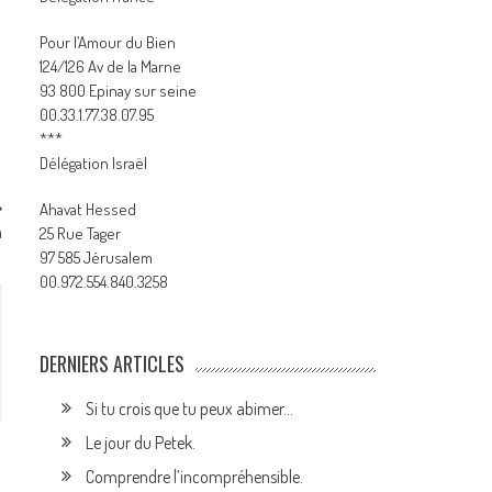
Pour l’Amour du Bien
124/126 Av de la Marne
93 800 Epinay sur seine
00.33.1.77.38.07.95
***
Délégation Israël
Ahavat Hessed
a
25 Rue Tager
97 585 Jérusalem
00.972.554.840.3258
DERNIERS ARTICLES
Si tu crois que tu peux abimer…
Le jour du Petek.
Comprendre l’incompréhensible.