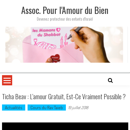
Skip
Assoc. Pour l'Amour du Bien
to
content
Devenez protecteur des enfants d'Israël
Ticha Beav : L’amour Gratuit, Est-Ce Vraiment Possible ?
Actualités
Cours du Rav Taieb
19 juillet 2018