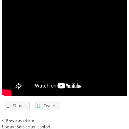
Share
Tweet
Post
Previous article
9be av : Sors de ton confort !