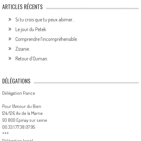
ARTICLES RÉCENTS
Si tu crois que tu peux abimer…
Le jour du Petek.
Comprendre l’incompréhensible.
Zizanie.
Retour d’Ouman.
DÉLÉGATIONS
Délégation France
Pour l’Amour du Bien
124/126 Av de la Marne
93 800 Epinay sur seine
00.33.1.77.38.07.95
***
Délégation Israël