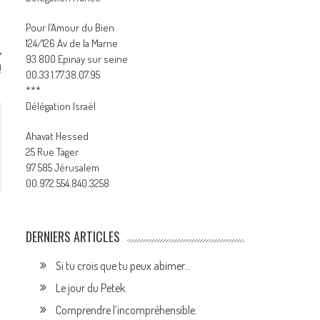
Pour l’Amour du Bien
124/126 Av de la Marne
93 800 Epinay sur seine
!
00.33.1.77.38.07.95
***
Délégation Israël
Ahavat Hessed
25 Rue Tager
97 585 Jérusalem
00.972.554.840.3258
DERNIERS ARTICLES
Si tu crois que tu peux abimer…
Le jour du Petek.
Comprendre l’incompréhensible.