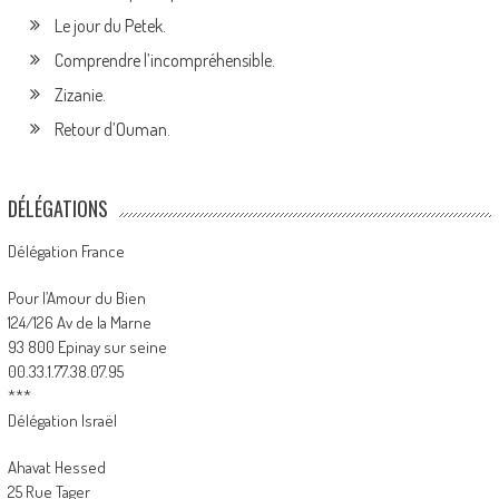
Le jour du Petek.
Comprendre l’incompréhensible.
Zizanie.
Retour d’Ouman.
DÉLÉGATIONS
Délégation France
Pour l’Amour du Bien
124/126 Av de la Marne
93 800 Epinay sur seine
00.33.1.77.38.07.95
***
Délégation Israël
Ahavat Hessed
25 Rue Tager