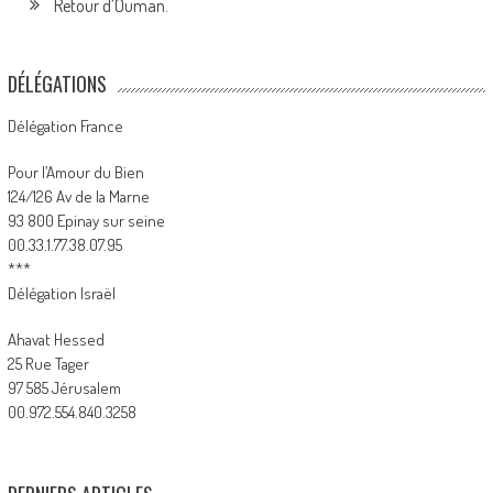
Retour d’Ouman.
DÉLÉGATIONS
Délégation France
Pour l’Amour du Bien
124/126 Av de la Marne
93 800 Epinay sur seine
00.33.1.77.38.07.95
***
Délégation Israël
Ahavat Hessed
25 Rue Tager
97 585 Jérusalem
00.972.554.840.3258