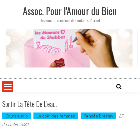
Skip
Assoc. Pour l'Amour du Bien
to
content
Devenez protecteur des enfants d'Israël
Sortir La Tête De L’eau.
Cours audio
Le coin des femmes
Pensée Breslev
27
décembre 2023