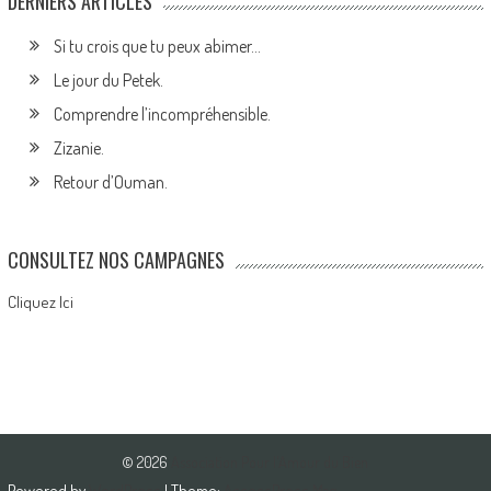
DERNIERS ARTICLES
Si tu crois que tu peux abimer…
Le jour du Petek.
Comprendre l’incompréhensible.
Zizanie.
Retour d’Ouman.
CONSULTEZ NOS CAMPAGNES
Cliquez Ici
© 2026
Association Pour l'Amour du Bien
Powered by
WordPress
| Theme:
AccessPress Mag