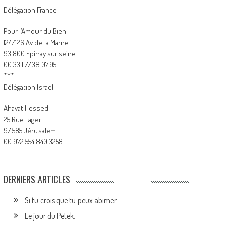
Délégation France
Pour l’Amour du Bien
124/126 Av de la Marne
93 800 Epinay sur seine
00.33.1.77.38.07.95
***
Délégation Israël
Ahavat Hessed
25 Rue Tager
97 585 Jérusalem
00.972.554.840.3258
DERNIERS ARTICLES
Si tu crois que tu peux abimer…
Le jour du Petek.