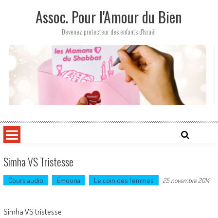
Skip
Assoc. Pour l'Amour du Bien
to
content
Devenez protecteur des enfants d'Israël
Simha VS Tristesse
Cours audio
Emouna
Le coin des femmes
25 novembre 2014
Simha VS tristesse