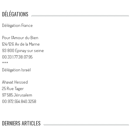
DÉLÉGATIONS
Délégation France
Pour l’Amour du Bien
124/126 Av de la Marne
93 800 Epinay sur seine
00.33.1.77.38.07.95
***
Délégation Israël
Ahavat Hessed
25 Rue Tager
97 585 Jérusalem
00.972.554.840.3258
DERNIERS ARTICLES