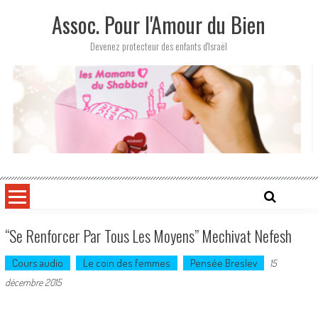
Skip
Assoc. Pour l'Amour du Bien
to
content
Devenez protecteur des enfants d'Israël
“Se Renforcer Par Tous Les Moyens” Mechivat Nefesh
Cours audio
Le coin des femmes
Pensée Breslev
15
décembre 2015