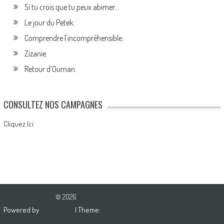
Si tu crois que tu peux abimer…
Le jour du Petek.
Comprendre l’incompréhensible.
Zizanie.
Retour d’Ouman.
CONSULTEZ NOS CAMPAGNES
Cliquez Ici
© 2026
Association Pour l'Amour du Bien
Powered by
WordPress
| Theme:
AccessPress Mag