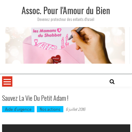
Skip
Assoc. Pour l'Amour du Bien
to
content
Devenez protecteur des enfants d'Israël
Sauvez La Vie Du Petit Adam !
Aide d’urgence
Nos actions
6 juillet 2016