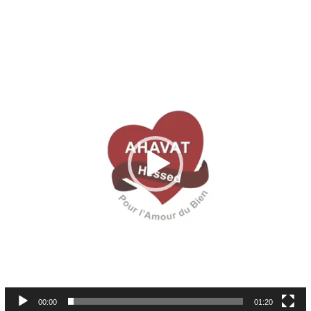
Lecteur
vidéo
00:00
01:20