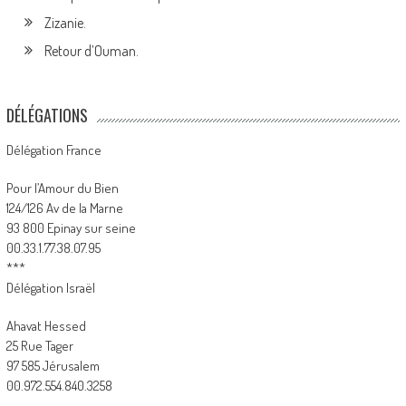
Zizanie.
Retour d’Ouman.
DÉLÉGATIONS
Délégation France
Pour l’Amour du Bien
124/126 Av de la Marne
93 800 Epinay sur seine
00.33.1.77.38.07.95
***
Délégation Israël
Ahavat Hessed
25 Rue Tager
97 585 Jérusalem
00.972.554.840.3258