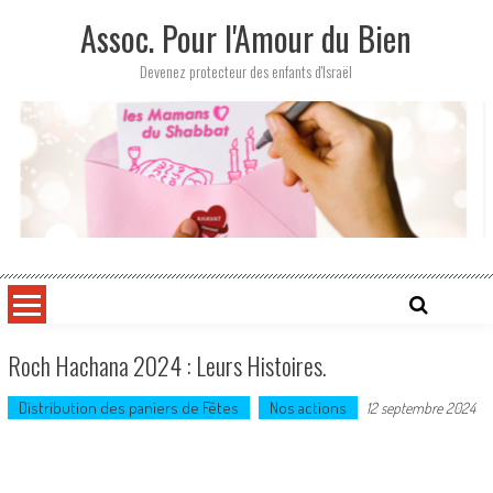
Skip
Assoc. Pour l'Amour du Bien
to
content
Devenez protecteur des enfants d'Israël
Roch Hachana 2024 : Leurs Histoires.
Distribution des paniers de Fêtes
Nos actions
12 septembre 2024