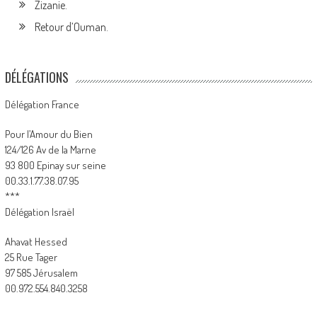
Zizanie.
Retour d’Ouman.
DÉLÉGATIONS
Délégation France
Pour l’Amour du Bien
124/126 Av de la Marne
93 800 Epinay sur seine
00.33.1.77.38.07.95
***
Délégation Israël
Ahavat Hessed
25 Rue Tager
97 585 Jérusalem
00.972.554.840.3258