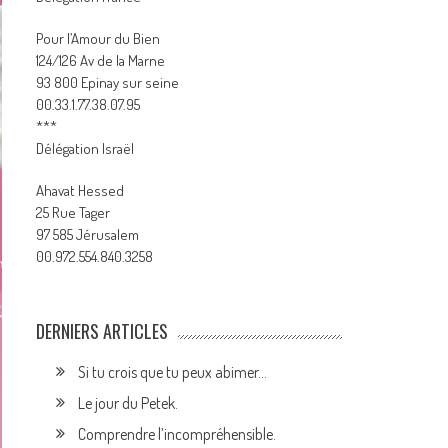
Pour l’Amour du Bien
124/126 Av de la Marne
93 800 Epinay sur seine
00.33.1.77.38.07.95
***
Délégation Israël
Ahavat Hessed
25 Rue Tager
97 585 Jérusalem
00.972.554.840.3258
DERNIERS ARTICLES
Si tu crois que tu peux abimer…
Le jour du Petek.
Comprendre l’incompréhensible.