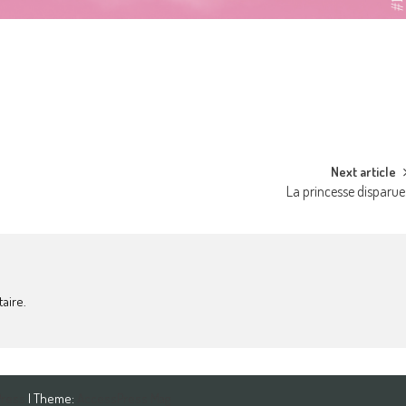
Next article
La princesse disparue
aire.
Press
| Theme:
AccessPress Mag