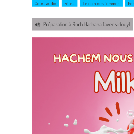
Cours audio
Fêtes
Le coin des femmes
Pe
Préparation à Roch Hachana (avec vidouy)