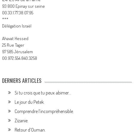
93 800 Epinay sur seine
00.33.1.77.38.07.95
***
Délégation Israël
Ahavat Hessed
25 Rue Tager
97 585 Jérusalem
00.972.554.840.3258
DERNIERS ARTICLES
Si tu crois que tu peux abimer…
Le jour du Petek.
Comprendre l’incompréhensible.
Zizanie.
Retour d’Ouman.