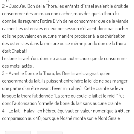
2 – Jusqu’au Don de la Thora, les enfants d’israel avaient le droit de
consommer des animaux non cacher, mais dès que la thora fut
donnée, ils reçurent l’ordre Divin de ne consommer que de la viande
cacher. Les ustensiles en leur possession n’étaient donc pas cacher
et ils ne pouvaient en aucune manière procéder à la cachérisation
des ustensiles dans la mesure ou ce même jour du don de la thora
était Chabat !
Les bnei Israel n’ont donc eu aucun autre choix que de consommer
des mets lactés .
3 – Avant le Don de la Thora, les Bnei Israel craignait qu’en
consommant du lait, ils puissent enfreindre la loi de ne pas manger
une partie d’un être vivant (ever min ahay) . Cette crainte se leva
lorsque la thora fut donnée ”La terre ou coule le lait et le miel ” fut
donc l’autorisation formelle de boire du lait sans aucune crainte.
4 – Le lait – Halav- en hébreu équivaut en valeur numerique à 40 , en
comparaison aux 40 jours que Moshé monta sur le Mont Sinaie.