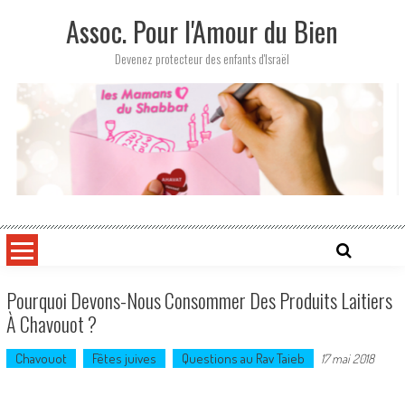
Skip
Assoc. Pour l'Amour du Bien
to
content
Devenez protecteur des enfants d'Israël
Pourquoi Devons-Nous Consommer Des Produits Laitiers
À Chavouot ?
Chavouot
Fêtes juives
Questions au Rav Taieb
17 mai 2018