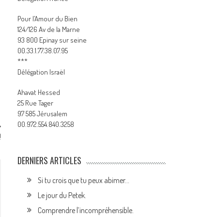
Pour l’Amour du Bien
124/126 Av de la Marne
93 800 Epinay sur seine
00.33.1.77.38.07.95
***
Délégation Israël
Ahavat Hessed
25 Rue Tager
97 585 Jérusalem
00.972.554.840.3258
!
DERNIERS ARTICLES
Si tu crois que tu peux abimer…
Le jour du Petek.
Comprendre l’incompréhensible.