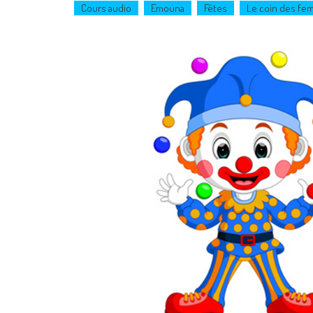
Cours audio
Emouna
Fêtes
Le coin des f