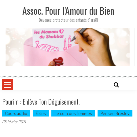
Skip
Assoc. Pour l'Amour du Bien
to
content
Devenez protecteur des enfants d'Israël
Pourim : Enlève Ton Déguisement.
Cours audio
Fêtes
Le coin des femmes
Pensée Breslev
25 février 2021