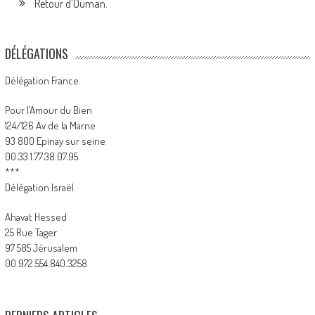
Retour d’Ouman.
DÉLÉGATIONS
Délégation France
Pour l’Amour du Bien
124/126 Av de la Marne
93 800 Epinay sur seine
00.33.1.77.38.07.95
***
Délégation Israël
Ahavat Hessed
25 Rue Tager
97 585 Jérusalem
00.972.554.840.3258