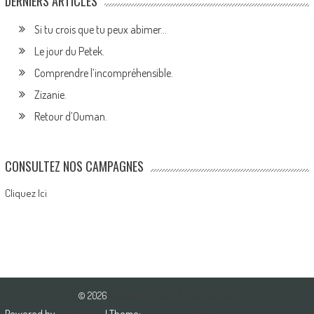
DERNIERS ARTICLES
Si tu crois que tu peux abimer…
Le jour du Petek.
Comprendre l’incompréhensible.
Zizanie.
Retour d’Ouman.
CONSULTEZ NOS CAMPAGNES
Cliquez Ici
© 2026
Association Pour l'Amour du Bien
Powered by
WordPress
| Theme:
AccessPress Mag