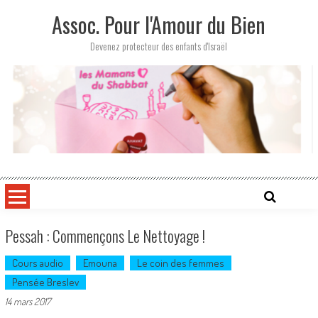
Skip
Assoc. Pour l'Amour du Bien
to
content
Devenez protecteur des enfants d'Israël
Pessah : Commençons Le Nettoyage !
Cours audio
Emouna
Le coin des femmes
Pensée Breslev
14 mars 2017