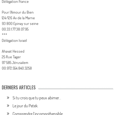
Délégation France
Pour l’Amour du Bien
124/126 Av de la Marne
93 800 Epinay sur seine
00.33.1.77.38.07.95
***
Délégation Israël
Ahavat Hessed
25 Rue Tager
97 585 Jérusalem
00.972.554.840.3258
DERNIERS ARTICLES
Si tu crois que tu peux abimer…
Le jour du Petek.
Comprendre l’incompréhensible.