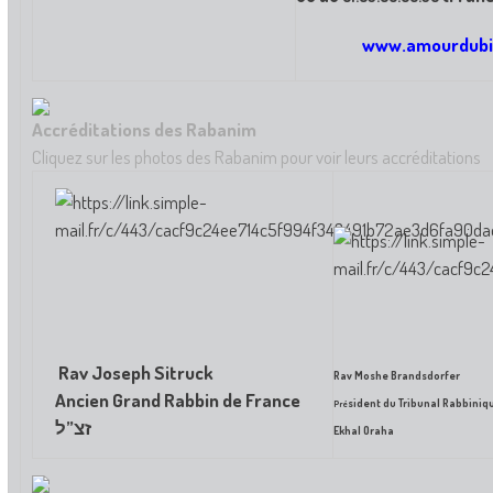
www.amourdubi
Accréditations des Rabanim
Cliquez sur les photos des Rabanim pour voir leurs accréditations
Rav Joseph Sitruck
Rav Moshe Brandsdorfer
Ancien Grand Rabbin de France
sident du Tribunal Rabbiniq
Pr
é
זצ”ל
Ekhal Oraha