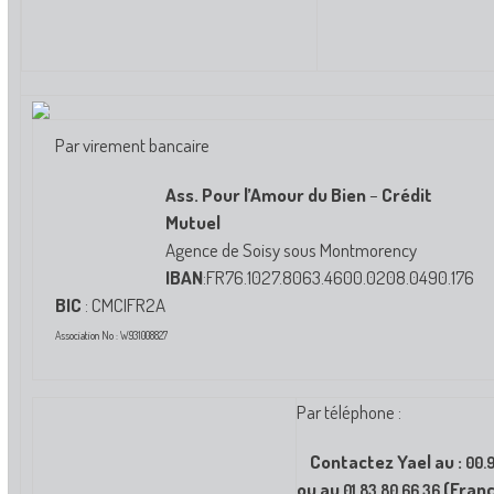
Par virement bancaire
Ass. Pour l’Amour du Bien
–
Crédit
Mutuel
Agence de Soisy sous Montmorency
IBAN
:FR76.1027.8063.4600.0208.0490.176
BIC
: CMCIFR2A
Association No : W931008827
Par téléphone :
Contactez Yael au :
00.
ou au
(Franc
01.83.80.66.36