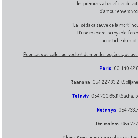
les premiers à bénéficier de vot
d’amour envers vot
”La Tsédaka sauve de la mort’’ no
D’une manière incroyable, (en 
l’acrostiche du mot 
Pour ceux ou celles qui veulent donner des espèces, ou avo
Paris
: 06.11.40.42
Raanana
: 054.227.83.21 (Solijan
Tel aviv
: 054.700.65.11 (Sacha) 
Netanya
: 054.733.
Jérusalem
: 054.727
Chers Amis, parrainez
plusieurs fam