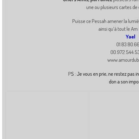
une ou plusieurs cartes de 
Puisse ce Pessah amener la lumiè
ainsi qu’à tout le Am
Yael
01.83.80.6
00.972.544.5
www.amourdub
P
S : Je vous en prie, ne restez pas 
don a son impo