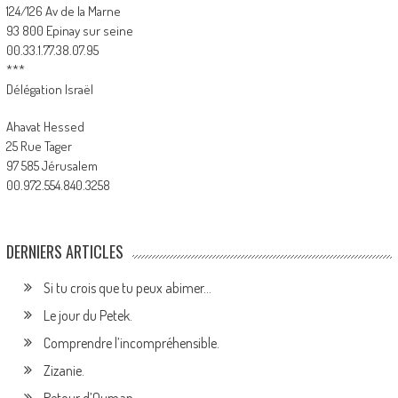
124/126 Av de la Marne
93 800 Epinay sur seine
00.33.1.77.38.07.95
***
Délégation Israël
Ahavat Hessed
25 Rue Tager
97 585 Jérusalem
00.972.554.840.3258
DERNIERS ARTICLES
Si tu crois que tu peux abimer…
Le jour du Petek.
Comprendre l’incompréhensible.
Zizanie.
Retour d’Ouman.