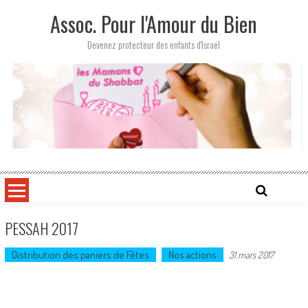
Skip
Assoc. Pour l'Amour du Bien
to
content
Devenez protecteur des enfants d'Israël
PESSAH 2017
Distribution des paniers de Fêtes
Nos actions
31 mars 2017