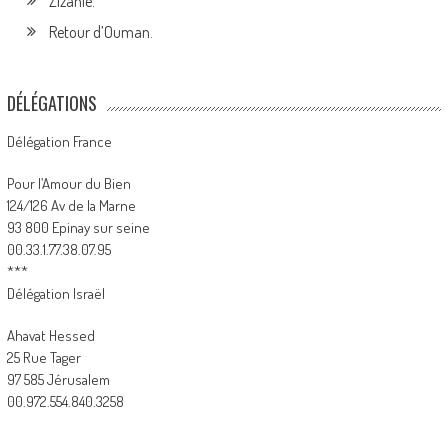
Zizanie.
Retour d’Ouman.
DÉLÉGATIONS
Délégation France
Pour l’Amour du Bien
124/126 Av de la Marne
93 800 Epinay sur seine
00.33.1.77.38.07.95
***
Délégation Israël
Ahavat Hessed
25 Rue Tager
97 585 Jérusalem
00.972.554.840.3258