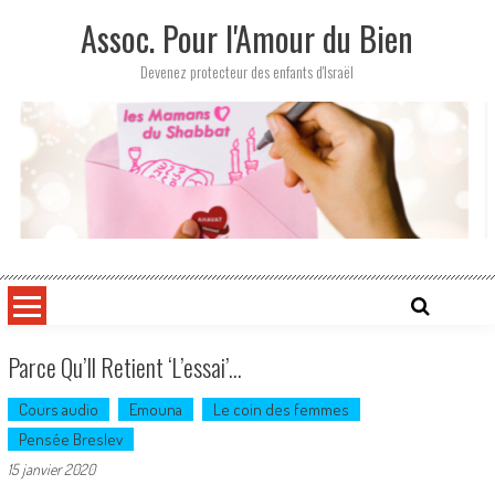
Skip
Assoc. Pour l'Amour du Bien
to
content
Devenez protecteur des enfants d'Israël
Parce Qu’Il Retient ‘l’essai’…
Cours audio
Emouna
Le coin des femmes
Pensée Breslev
15 janvier 2020