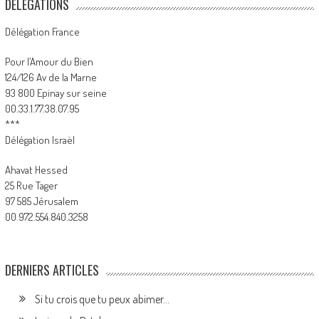
DÉLÉGATIONS
Délégation France
Pour l’Amour du Bien
124/126 Av de la Marne
93 800 Epinay sur seine
00.33.1.77.38.07.95
***
Délégation Israël
Ahavat Hessed
25 Rue Tager
97 585 Jérusalem
00.972.554.840.3258
DERNIERS ARTICLES
Si tu crois que tu peux abimer…