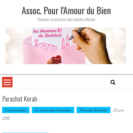
Skip
Assoc. Pour l'Amour du Bien
to
content
Devenez protecteur des enfants d'Israël
Parachat Korah
Cours audio
Le coin des femmes
Pensée Breslev
26 juin
2019