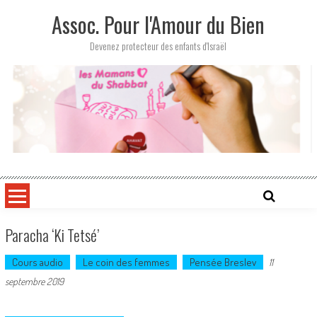
Skip
Assoc. Pour l'Amour du Bien
to
content
Devenez protecteur des enfants d'Israël
Paracha ‘Ki Tetsé’
Cours audio
Le coin des femmes
Pensée Breslev
11
septembre 2019