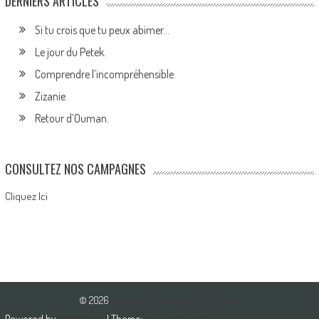
DERNIERS ARTICLES
Si tu crois que tu peux abimer…
Le jour du Petek.
Comprendre l’incompréhensible.
Zizanie.
Retour d’Ouman.
CONSULTEZ NOS CAMPAGNES
Cliquez Ici
© 2026
Association Pour l'Amour du Bien
Powered by
WordPress
| Theme:
AccessPress Mag