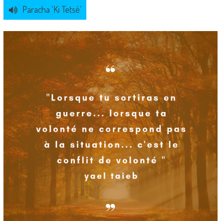
Paracha ‘Ki Tetsé’