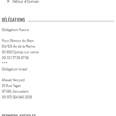
Retour d’Ouman.
DÉLÉGATIONS
Délégation France
Pour l’Amour du Bien
124/126 Av de la Marne
93 800 Epinay sur seine
00.33.1.77.38.07.95
***
Délégation Israël
Ahavat Hessed
25 Rue Tager
97 585 Jérusalem
00.972.554.840.3258