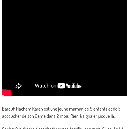
Barouh Hachem Karen est une jeune maman de 5 enfants et doit
accoucher de son 6eme dans 2 mois. Rien à signaler jusque là…
Sauf qu’un drame s’est abattu sur sa famille : son mari, Gilles, âgé à