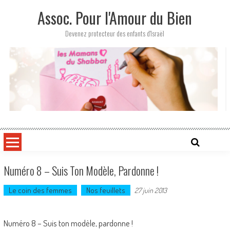
Skip
Assoc. Pour l'Amour du Bien
to
content
Devenez protecteur des enfants d'Israël
Numéro 8 – Suis Ton Modèle, Pardonne !
Le coin des femmes
Nos feuillets
27 juin 2013
Numéro 8 – Suis ton modèle, pardonne !