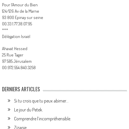
Pour l’Amour du Bien
124/126 Av de la Marne
93 800 Epinay sur seine
00.33.1.77.38.07.95
***
Délégation Israël
Ahavat Hessed
25 Rue Tager
97 585 Jérusalem
00.972.554.840.3258
DERNIERS ARTICLES
Si tu crois que tu peux abimer…
Le jour du Petek.
Comprendre l’incompréhensible.
Zizanie.