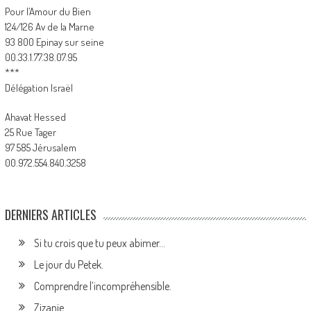
Pour l’Amour du Bien
124/126 Av de la Marne
93 800 Epinay sur seine
00.33.1.77.38.07.95
***
Délégation Israël
Ahavat Hessed
25 Rue Tager
97 585 Jérusalem
00.972.554.840.3258
DERNIERS ARTICLES
Si tu crois que tu peux abimer…
Le jour du Petek.
Comprendre l’incompréhensible.
Zizanie.