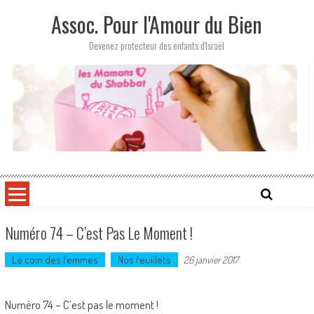
Skip
Assoc. Pour l'Amour du Bien
to
content
Devenez protecteur des enfants d'Israël
Numéro 74 – C’est Pas Le Moment !
Le coin des femmes
Nos feuillets
26 janvier 2017
Numéro 74 – C’est pas le moment !