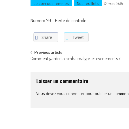
Le coin des femmes
Nos feuillets
17 mars 2016
Numéro 70 – Perte de contrôle
Share
Tweet
Post
Previous article
Comment garder la simha malgré les événements ?
navigation
Laisser un commentaire
Vous devez
vous connecter
pour publier un comment