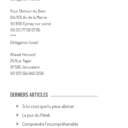
Pour l’Amour du Bien
124/126 Av de la Marne
93 800 Epinay sur seine
00.33.1.77.38.07.95
***
Délégation Israël
Ahavat Hessed
25 Rue Tager
97 585 Jérusalem
00.972.554.840.3258
DERNIERS ARTICLES
Si tu crois que tu peux abimer…
Le jour du Petek.
Comprendre l’incompréhensible.