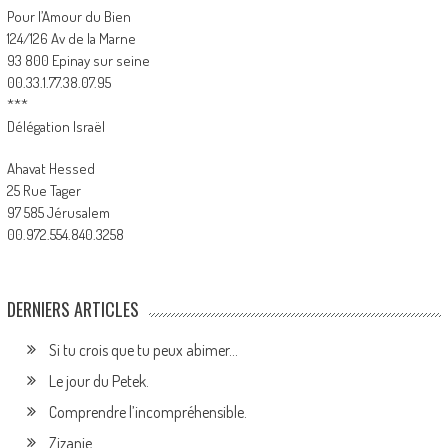
Pour l’Amour du Bien
124/126 Av de la Marne
93 800 Epinay sur seine
00.33.1.77.38.07.95
***
Délégation Israël
Ahavat Hessed
25 Rue Tager
97 585 Jérusalem
00.972.554.840.3258
DERNIERS ARTICLES
Si tu crois que tu peux abimer…
Le jour du Petek.
Comprendre l’incompréhensible.
Zizanie.