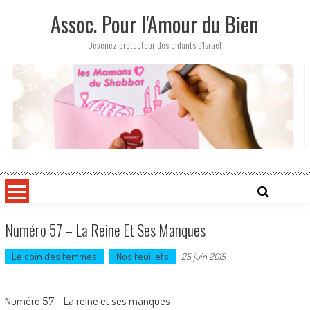
Skip
Assoc. Pour l'Amour du Bien
to
content
Devenez protecteur des enfants d'Israël
Numéro 57 – La Reine Et Ses Manques
Le coin des femmes
Nos feuillets
25 juin 2015
Numéro 57 – La reine et ses manques