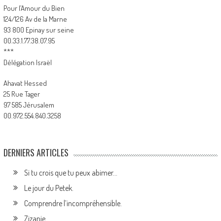
Pour l’Amour du Bien
124/126 Av de la Marne
93 800 Epinay sur seine
00.33.1.77.38.07.95
***
Délégation Israël
Ahavat Hessed
25 Rue Tager
97 585 Jérusalem
00.972.554.840.3258
DERNIERS ARTICLES
Si tu crois que tu peux abimer…
Le jour du Petek.
Comprendre l’incompréhensible.
Zizanie.