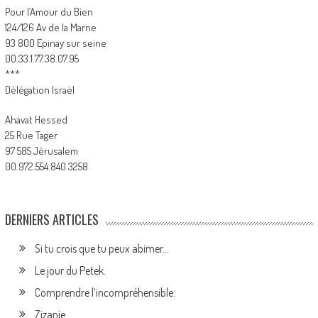
Pour l’Amour du Bien
124/126 Av de la Marne
93 800 Epinay sur seine
00.33.1.77.38.07.95
***
Délégation Israël
Ahavat Hessed
25 Rue Tager
97 585 Jérusalem
00.972.554.840.3258
DERNIERS ARTICLES
Si tu crois que tu peux abimer…
Le jour du Petek.
Comprendre l’incompréhensible.
Zizanie.