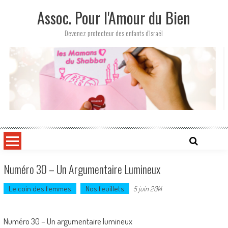
Skip
Assoc. Pour l'Amour du Bien
to
content
Devenez protecteur des enfants d'Israël
Numéro 30 – Un Argumentaire Lumineux
Le coin des femmes
Nos feuillets
5 juin 2014
Numéro 30 – Un argumentaire lumineux