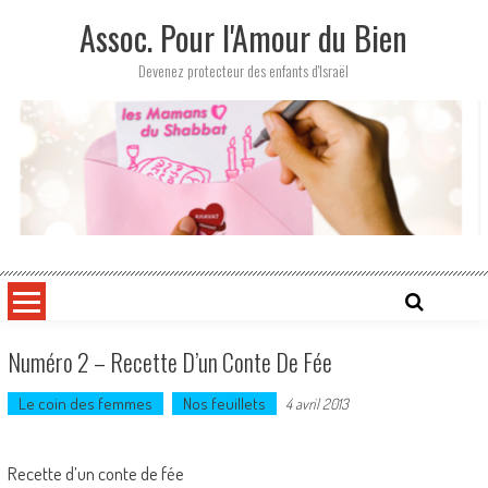
Skip
Assoc. Pour l'Amour du Bien
to
content
Devenez protecteur des enfants d'Israël
Numéro 2 – Recette D’un Conte De Fée
Le coin des femmes
Nos feuillets
4 avril 2013
Recette d’un conte de fée