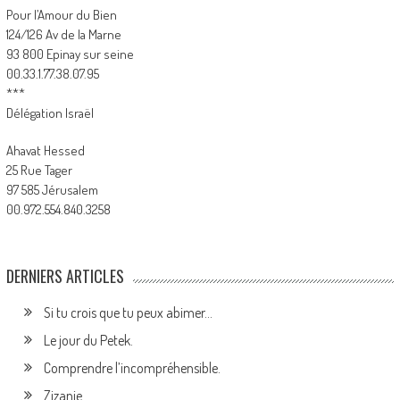
Pour l’Amour du Bien
124/126 Av de la Marne
93 800 Epinay sur seine
00.33.1.77.38.07.95
***
Délégation Israël
Ahavat Hessed
25 Rue Tager
97 585 Jérusalem
00.972.554.840.3258
DERNIERS ARTICLES
Si tu crois que tu peux abimer…
Le jour du Petek.
Comprendre l’incompréhensible.
Zizanie.