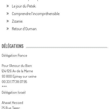
Le jour du Petek.
Comprendre l’incompréhensible.
Zizanie.
Retour d’Ouman.
DÉLÉGATIONS
Délégation France
Pour l’Amour du Bien
124/126 Av de la Marne
93 800 Epinay sur seine
00.33.1.77.38.07.95
***
Délégation Israël
Ahavat Hessed
25 Rue Tager