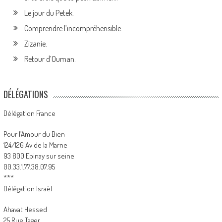
Le jour du Petek.
Comprendre l’incompréhensible.
Zizanie.
Retour d’Ouman.
DÉLÉGATIONS
Délégation France
Pour l’Amour du Bien
124/126 Av de la Marne
93 800 Epinay sur seine
00.33.1.77.38.07.95
***
Délégation Israël
Ahavat Hessed
25 Rue Tager