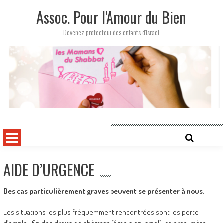
Skip
Assoc. Pour l'Amour du Bien
to
content
Devenez protecteur des enfants d'Israël
AIDE D’URGENCE
Des cas particulièrement graves peuvent se présenter à nous.
Les situations les plus fréquemment rencontrées sont les perte
d’emploi, fin des droits de chômage (4 mois en Israël), divorce, mère