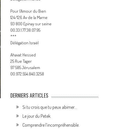
Pour l’Amour du Bien
124/126 Av de la Marne
93 800 Epinay sur seine
00.33.1.77.38.07.95
***
Délégation Israël
Ahavat Hessed
25 Rue Tager
97 585 Jérusalem
00.972.554.840.3258
DERNIERS ARTICLES
Si tu crois que tu peux abimer…
Le jour du Petek.
Comprendre l’incompréhensible.