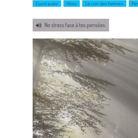
Cours audio
Fêtes
Le coin des femmes
Pe
No stress face à tes pensées.