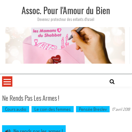
Skip
Assoc. Pour l'Amour du Bien
to
content
Devenez protecteur des enfants d'Israël
Ne Rends Pas Les Armes !
Cours audio
Le coin des femmes
Pensée Breslev
17 avril 2018
Ne rends pas les armes !