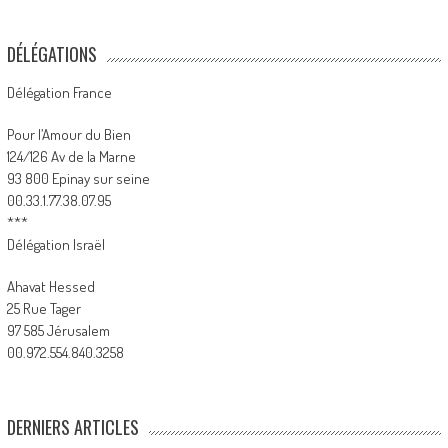
DÉLÉGATIONS
Délégation France
Pour l’Amour du Bien
124/126 Av de la Marne
93 800 Epinay sur seine
00.33.1.77.38.07.95
***
Délégation Israël
Ahavat Hessed
25 Rue Tager
97 585 Jérusalem
00.972.554.840.3258
DERNIERS ARTICLES