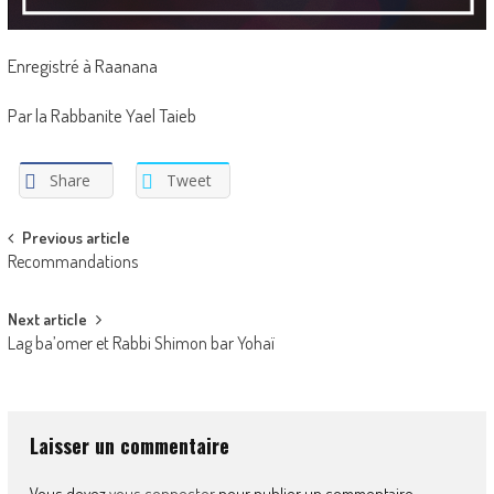
Enregistré à Raanana
Par la Rabbanite Yael Taieb
Share
Tweet
Post
Previous article
Recommandations
navigation
Next article
Lag ba’omer et Rabbi Shimon bar Yohaï
Laisser un commentaire
Vous devez
vous connecter
pour publier un commentaire.