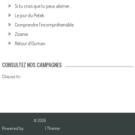
Si tu crois que tu peux abimer…
Le jour du Petek.
Comprendre l’incompréhensible.
Zizanie.
Retour d’Ouman.
CONSULTEZ NOS CAMPAGNES
Cliquez Ici
© 2026
Association Pour l'Amour du Bien
Powered by
WordPress
| Theme:
AccessPress Mag