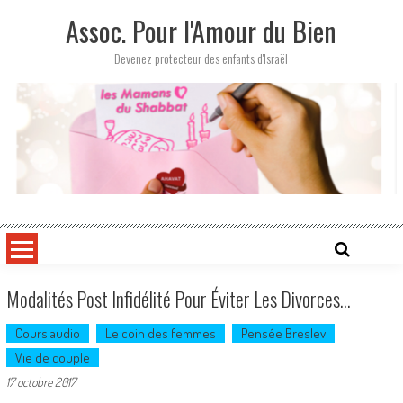
Skip
Assoc. Pour l'Amour du Bien
to
content
Devenez protecteur des enfants d'Israël
Modalités Post Infidélité Pour Éviter Les Divorces…
Cours audio
Le coin des femmes
Pensée Breslev
Vie de couple
17 octobre 2017