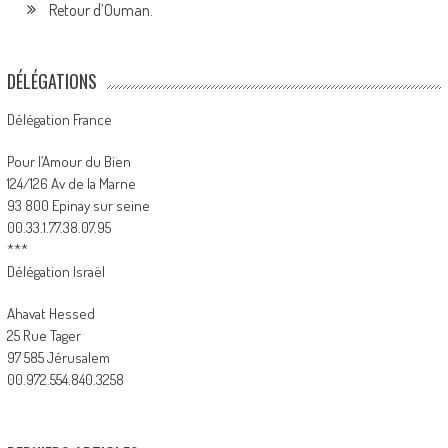
Retour d’Ouman.
DÉLÉGATIONS
Délégation France
Pour l’Amour du Bien
124/126 Av de la Marne
93 800 Epinay sur seine
00.33.1.77.38.07.95
***
Délégation Israël
Ahavat Hessed
25 Rue Tager
97 585 Jérusalem
00.972.554.840.3258