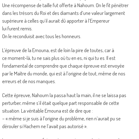
Une récompense de taille fut offerte à Nahoum. On le fit pénétrer
dans les trésors du Roi et des diamants d’une valeur largement
supérieure à celles qu’il aurait dû apporter à l’Empereur
lui furent remis.
On le reconduisit avec tous les honneurs.
L’épreuve de la Emouna, est de loin la pire de toutes, car à
ce moment-là, tu ne sais plus où tu en es, ni qui tu es. Il est
fondamental de comprendre que chaque épreuve est envoyée
par le Maître du monde, qui est à l’origine de tout, même de nos
erreurs et de nos manques.
Cette épreuve, Nahoum la passa haut la main, il ne se laissa pas
perturber, même s’il était quelque part responsable de cette
situation. La véritable Emouna est de dire que :
– « même si je suis à l’origine du problème, rien n’aurait pu se
dérouler si Hachem ne l’avait pas autorisé ».