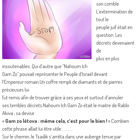
son comble.
L’extermination de
tout le
peuple juif était en
question. Les
décrets devenaient
de
plus en plus
insoutenables. Qui d’autre que ”Nahoum Ich
Gam Zo” pouvait représenter le Peuple d’Israël devant
l’Empereur romain.Un coffre rempli de diamants et de pierres
précieuses lui
fut remis afin de trouver grâce à ses yeux et surtout d’annuler
ses terribles décrets.Nahoum Ich Gam Zo était le maitre de Rabbi
Akiva , sa devise :
«
Gam zo létova : même cela, c’est pour le bien !
».Combien
cette phrase allait lui être utile ………..
Sur le chemin, le Tsadik s’arrêta dans une auberge tenue par