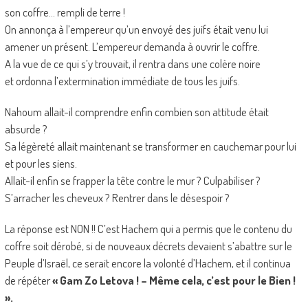
son coffre… rempli de terre !
On annonça à l’empereur qu’un envoyé des juifs était venu lui
amener un présent. L’empereur demanda à ouvrir le coffre.
A la vue de ce qui s’y trouvait, il rentra dans une colère noire
et ordonna l’extermination immédiate de tous les juifs.
Nahoum allait-il comprendre enfin combien son attitude était
absurde ?
Sa légèreté allait maintenant se transformer en cauchemar pour lui
et pour les siens.
Allait-il enfin se frapper la tête contre le mur ? Culpabiliser ?
S’arracher les cheveux ? Rentrer dans le désespoir ?
La réponse est NON !! C’est Hachem qui a permis que le contenu du
coffre soit dérobé, si de nouveaux décrets devaient s’abattre sur le
Peuple d’Israël, ce serait encore la volonté d’Hachem, et il continua
de répéter
« Gam Zo Letova ! – Même cela, c’est pour le Bien !
».