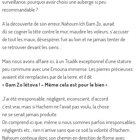
surveillance, pourquoi avoir choisi une auberge si peu
recommandable ?
A la découverte de son erreur, Nahoum Ich Gam Zo, aurait
dû se cogner la tête contre le mur, maudire les voleurs, s’accuser
de tout les maux, désespérer, fuir au loin et ne jamais tenter de
se retrouver devant les siens…
Mais nous avons affaire ici, à un Tsadik exceptionnel d’une stature
peu commune avec une Emouna immense. Les pierres précieuses
avaient été remplacées par de la terre, et il dit
«
Gam Zo létova ! – Même cela est pour le bien
».
J’ai été irresponsable, négligent, inconscient, d’accord
c’est vrai, mais si Hachem ne l’avait pas voulu, la chose
ne se serait jamais produite.
On comprend ici que, même si nous sommes parfois irresponsables,
négligents etc., rien n’arrive sans que ce soit la volonté d’Hachem.
Nahoum continua donc son chemin en direction de Rome avec