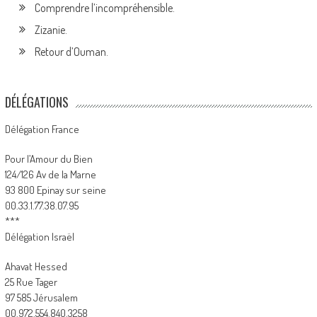
Comprendre l’incompréhensible.
Zizanie.
Retour d’Ouman.
DÉLÉGATIONS
Délégation France
Pour l’Amour du Bien
124/126 Av de la Marne
93 800 Epinay sur seine
00.33.1.77.38.07.95
***
Délégation Israël
Ahavat Hessed
25 Rue Tager
97 585 Jérusalem
00.972.554.840.3258