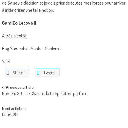
de Sa seule décision et je dois prier de toutes mes forces pour arriver
à intérioriser une telle notion.
Gam Zo Letova !!
A très bientôt.
Hag Sameah et Shabat Chalom !
Yaël
Share
Tweet
Post
Previous article
Numéro 20 – Le Chalom, la température parfaite
navigation
Next article
Cours 29