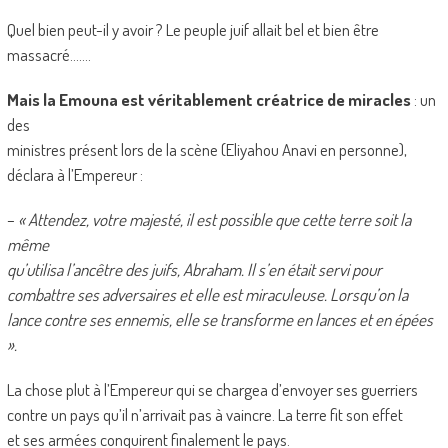
Quel bien peut-il y avoir ? Le peuple juif allait bel et bien être
massacré…….
Mais la Emouna est véritablement créatrice de miracles
: un
des
ministres présent lors de la scène (Eliyahou Anavi en personne),
déclara à l’Empereur :
–
« Attendez, votre majesté, il est possible que cette terre soit la
même
qu’utilisa l’ancêtre des juifs, Abraham. Il s’en était servi pour
combattre ses adversaires et elle est miraculeuse. Lorsqu’on la
lance contre ses ennemis, elle se transforme en lances et en épées
».
La chose plut à l’Empereur qui se chargea d’envoyer ses guerriers
contre un pays qu’il n’arrivait pas à vaincre. La terre fit son effet
et ses armées conquirent finalement le pays.