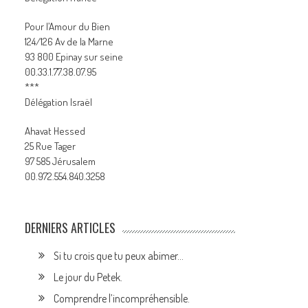
Pour l’Amour du Bien
124/126 Av de la Marne
93 800 Epinay sur seine
00.33.1.77.38.07.95
***
Délégation Israël
Ahavat Hessed
25 Rue Tager
97 585 Jérusalem
00.972.554.840.3258
DERNIERS ARTICLES
Si tu crois que tu peux abimer…
Le jour du Petek.
Comprendre l’incompréhensible.