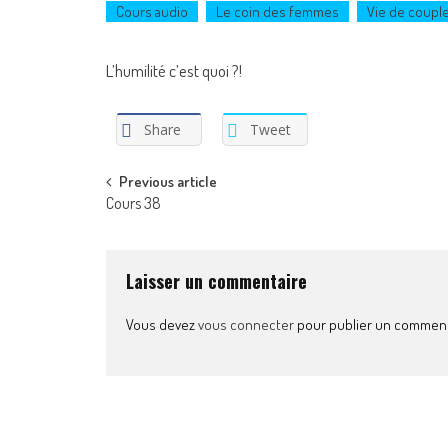
Cours audio
Le coin des femmes
Vie de coupl
L’humilité c’est quoi ?!
Share
Tweet
Post
Previous article
Cours 38
navigation
Laisser un commentaire
Vous devez
vous connecter
pour publier un comment