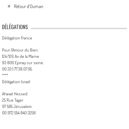
Retour d’Ouman.
DÉLÉGATIONS
Délégation France
Pour l’Amour du Bien
124/126 Av de la Marne
93 800 Epinay sur seine
00.33.1.77.38.07.95
***
Délégation Israël
Ahavat Hessed
25 Rue Tager
97 585 Jérusalem
00.972.554.840.3258