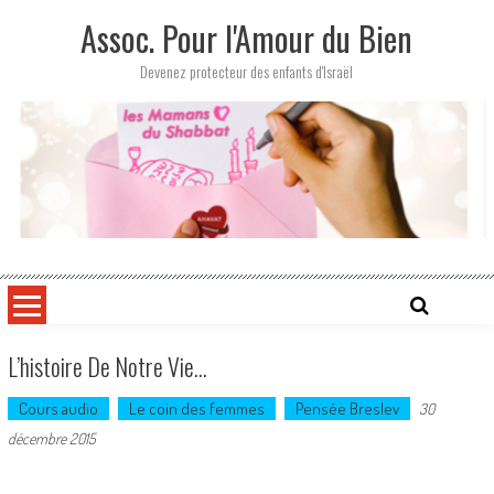
Skip
Assoc. Pour l'Amour du Bien
to
content
Devenez protecteur des enfants d'Israël
L’histoire De Notre Vie…
Cours audio
Le coin des femmes
Pensée Breslev
30
décembre 2015