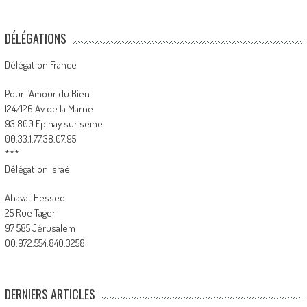
DÉLÉGATIONS
Délégation France
Pour l’Amour du Bien
124/126 Av de la Marne
93 800 Epinay sur seine
00.33.1.77.38.07.95
***
Délégation Israël
Ahavat Hessed
25 Rue Tager
97 585 Jérusalem
00.972.554.840.3258
DERNIERS ARTICLES