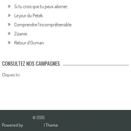
Si tu crois que tu peux abimer…
Le jour du Petek.
Comprendre l’incompréhensible.
Zizanie.
Retour d’Ouman.
CONSULTEZ NOS CAMPAGNES
Cliquez Ici
© 2026
Association Pour l'Amour du Bien
Powered by
WordPress
| Theme:
AccessPress Mag