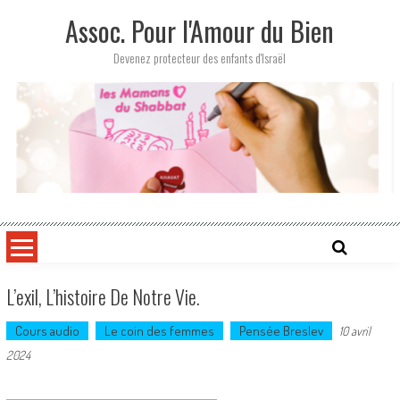
Skip
Assoc. Pour l'Amour du Bien
to
content
Devenez protecteur des enfants d'Israël
L’exil, L’histoire De Notre Vie.
Cours audio
Le coin des femmes
Pensée Breslev
10 avril
2024