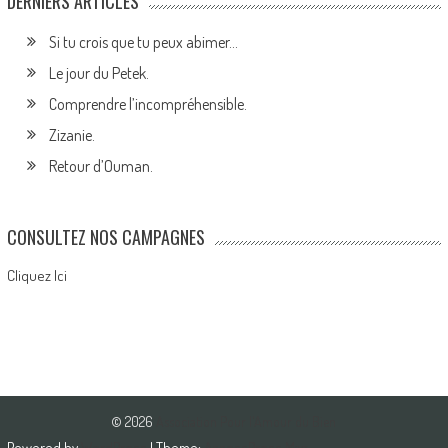
DERNIERS ARTICLES
Si tu crois que tu peux abimer…
Le jour du Petek.
Comprendre l’incompréhensible.
Zizanie.
Retour d’Ouman.
CONSULTEZ NOS CAMPAGNES
Cliquez Ici
© 2026
Association Pour l'Amour du Bien
Powered by
WordPress
| Theme:
AccessPress Mag