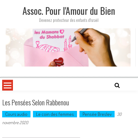
Skip
Assoc. Pour l'Amour du Bien
to
content
Devenez protecteur des enfants d'Israël
Les Pensées Selon Rabbenou
Cours audio
Le coin des femmes
Pensée Breslev
30
novembre 2020