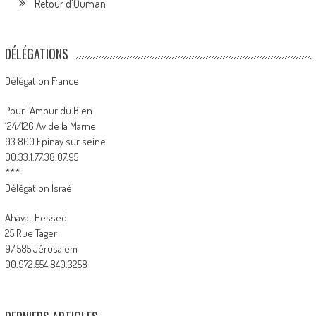
Retour d’Ouman.
DÉLÉGATIONS
Délégation France
Pour l’Amour du Bien
124/126 Av de la Marne
93 800 Epinay sur seine
00.33.1.77.38.07.95
***
Délégation Israël
Ahavat Hessed
25 Rue Tager
97 585 Jérusalem
00.972.554.840.3258