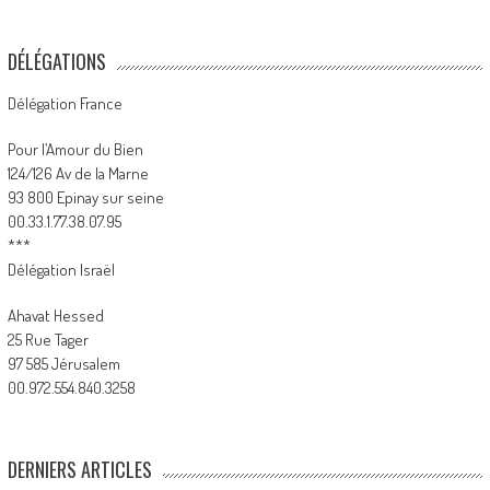
DÉLÉGATIONS
Délégation France
Pour l’Amour du Bien
124/126 Av de la Marne
93 800 Epinay sur seine
00.33.1.77.38.07.95
***
Délégation Israël
Ahavat Hessed
25 Rue Tager
97 585 Jérusalem
00.972.554.840.3258
DERNIERS ARTICLES