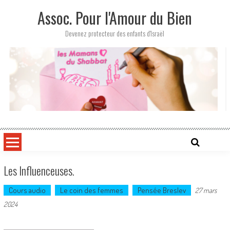
Skip
Assoc. Pour l'Amour du Bien
to
content
Devenez protecteur des enfants d'Israël
Les Influenceuses.
Cours audio
Le coin des femmes
Pensée Breslev
27 mars
2024