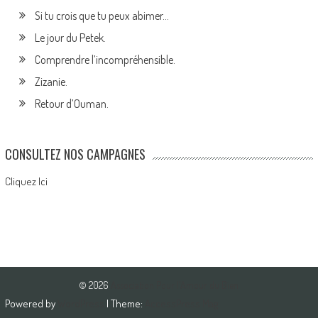
Si tu crois que tu peux abimer…
Le jour du Petek.
Comprendre l’incompréhensible.
Zizanie.
Retour d’Ouman.
CONSULTEZ NOS CAMPAGNES
Cliquez Ici
© 2026
Association Pour l'Amour du Bien
Powered by
WordPress
| Theme:
AccessPress Mag