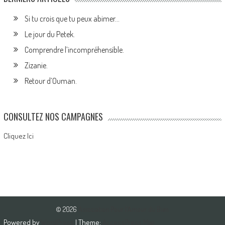
Si tu crois que tu peux abimer…
Le jour du Petek.
Comprendre l’incompréhensible.
Zizanie.
Retour d’Ouman.
CONSULTEZ NOS CAMPAGNES
Cliquez Ici
© 2026
Association Pour l'Amour du Bien
Powered by
WordPress
| Theme:
AccessPress Mag