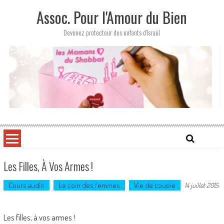
Skip
Assoc. Pour l'Amour du Bien
to
content
Devenez protecteur des enfants d'Israël
Les Filles, À Vos Armes !
Cours audio
Le coin des femmes
Vie de couple
14 juillet 2015
Les filles, à vos armes !