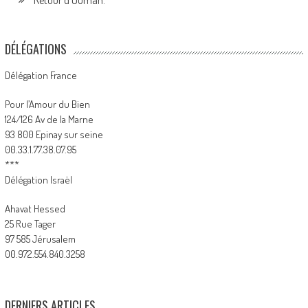
DÉLÉGATIONS
Délégation France
Pour l’Amour du Bien
124/126 Av de la Marne
93 800 Epinay sur seine
00.33.1.77.38.07.95
***
Délégation Israël
Ahavat Hessed
25 Rue Tager
97 585 Jérusalem
00.972.554.840.3258
DERNIERS ARTICLES