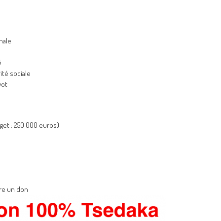
nale
é
ité sociale
vot
dget : 250 000 euros)