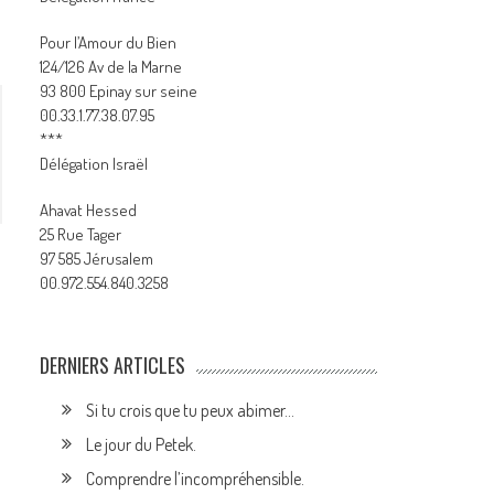
Pour l’Amour du Bien
124/126 Av de la Marne
93 800 Epinay sur seine
00.33.1.77.38.07.95
***
Délégation Israël
Ahavat Hessed
25 Rue Tager
97 585 Jérusalem
00.972.554.840.3258
DERNIERS ARTICLES
Si tu crois que tu peux abimer…
Le jour du Petek.
Comprendre l’incompréhensible.